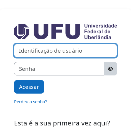
Ir para o conteúdo principal
Acesso a Moodl
Avançar para criar nova conta
Identificação de usuário
Senha
Acessar
Perdeu a senha?
Esta é a sua primeira vez aqui?