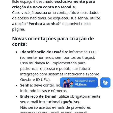
Este espaço é destinado
exclusivamente para
criação de nova conta no Moodle
.
Caso você já possua uma conta, utilize seus dados
de acesso habituais. Se esqueceu sua senha, utilize
a opção
"Perdeu a senha?"
disponível nesta
página.
Novas orientações para criação de
conta:
Identificação de Usuário
: informe seu CPF
(somente números, sem pontos ou traços).
Essa mudança foi implementada para
padronizar o acesso e possibilitar futura
integração com sistemas institucionais (como
Gov.br e ID UFU).
Senha
: deve conter, no mínimo, 8 caracteres,
incluindo letras e números.
Endereço de E-mail
: utilize obrigatoriamente
seu e-mail institucional (
@ufu.br
).
Não serão aceitos e-mails de provedores
externos (como Gmail, Yahoo, Hotmail,