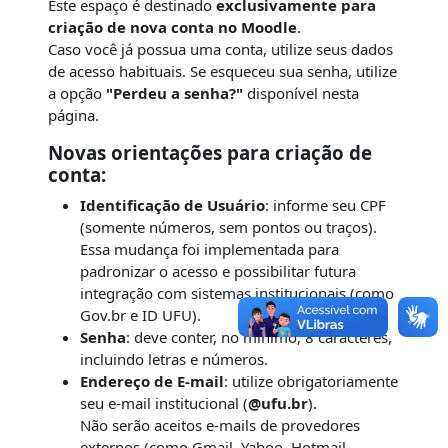
Este espaço é destinado
exclusivamente para
criação de nova conta no Moodle
.
Caso você já possua uma conta, utilize seus dados
de acesso habituais. Se esqueceu sua senha, utilize
a opção
"Perdeu a senha?"
disponível nesta
página.
Novas orientações para criação de
conta:
Identificação de Usuário
: informe seu CPF
(somente números, sem pontos ou traços).
Essa mudança foi implementada para
padronizar o acesso e possibilitar futura
integração com sistemas institucionais (como
Gov.br e ID UFU).
Senha
: deve conter, no mínimo, 8 caracteres,
incluindo letras e números.
Endereço de E-mail
: utilize obrigatoriamente
seu e-mail institucional (
@ufu.br
).
Não serão aceitos e-mails de provedores
externos (como Gmail, Yahoo, Hotmail,