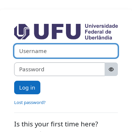
Skip to main content
Log in to Mood
Skip to create new account
Username
Password
Log in
Lost password?
Is this your first time here?