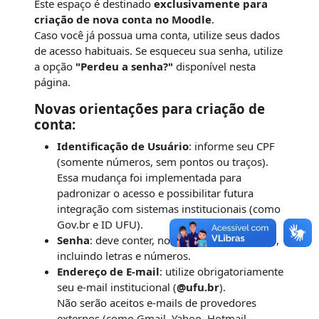
Este espaço é destinado
exclusivamente para
criação de nova conta no Moodle
.
Caso você já possua uma conta, utilize seus dados
de acesso habituais. Se esqueceu sua senha, utilize
a opção
"Perdeu a senha?"
disponível nesta
página.
Novas orientações para criação de
conta:
Identificação de Usuário
: informe seu CPF
(somente números, sem pontos ou traços).
Essa mudança foi implementada para
padronizar o acesso e possibilitar futura
integração com sistemas institucionais (como
Gov.br e ID UFU).
Senha
: deve conter, no mínimo, 8 caracteres,
incluindo letras e números.
Endereço de E-mail
: utilize obrigatoriamente
seu e-mail institucional (
@ufu.br
).
Não serão aceitos e-mails de provedores
externos (como Gmail, Yahoo, Hotmail,