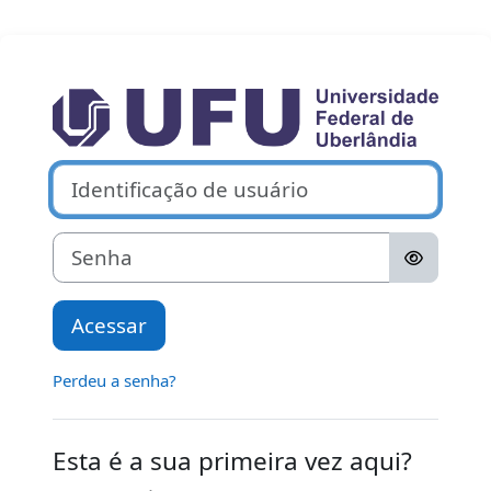
Ir para o conteúdo principal
Acesso a Moodl
Avançar para criar nova conta
Identificação de usuário
Senha
Acessar
Perdeu a senha?
Esta é a sua primeira vez aqui?